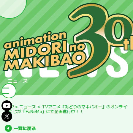
ニュース
TOP
>
ニュース
>
TVアニメ『みどりのマキバオー』のオンライ
ンくじが「FaNeMa」にて企画進行中！！
一覧に戻る